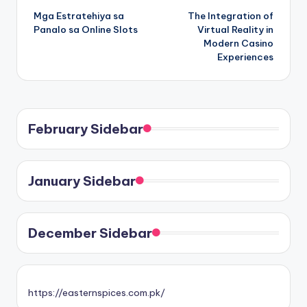
Mga Estratehiya sa
The Integration of
navigation
Panalo sa Online Slots
Virtual Reality in
Modern Casino
Experiences
February Sidebar
January Sidebar
December Sidebar
https://easternspices.com.pk/