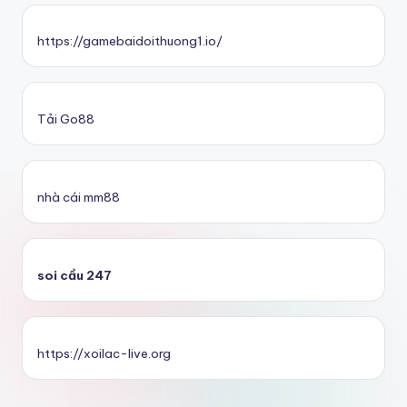
https://gamebaidoithuong1.io/
Tải Go88
nhà cái mm88
soi cầu 247
https://xoilac-live.org