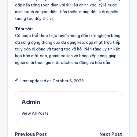
cấp nền tảng toàn diện với dữ liệu chính xác, tỷ lệ cược
minh bạch và giao diện thân thiện, mang đến trải nghiệm
tương tác đầy thú vị.
Tóm tắt:
Cá cược thể thao trực tuyến mang đến trải nghiệm bóng
đá sống động thông qua đa dạng kèo, cập nhật trực tiếp,
truy cập di động và tương tác xã hội. Nền tảng uy tín kết
hợp bảo mật cao, gamification và bảng xếp hạng, giúp
người chơi tham gia một cách chủ động và hấp dẫn.
Last updated on October 6, 2025
Admin
View All Posts
Post
Previous Post
Next Post