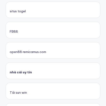
situs togel
FB88
open88 remicamus.com
nhà cái uy tín
Tải sun win