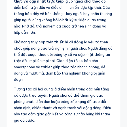
thực và cập nhật trực tiếp
, giúp người chơi theo dõi
diễn biến trận đấu và điều chỉnh chiến lược kịp thời. Các
thông báo đẩy về bàn thắng, thay người hay chấn thương
giúp người dùng không bỏ lỡ bất kỳ sự kiện quan trọng
nào. Nhờ đó, trải nghiệm cá cược trở nên sinh động và
hấp dẫn hơn.
Khả năng truy cập trên
thiết bị di động
là yếu tố then
chốt giúp nâng cao trải nghiệm người chơi. Người dùng có
thể đặt cược, theo dõi bảng tỷ số và cập nhật thông tin
trận đấu mọi lúc mọi nơi. Giao diện tối ưu hóa cho
smartphone và tablet giúp thao tác nhanh chóng, dễ
dàng và mượt mà, đảm bảo trải nghiệm không bị gián
đoạn.
Tương tác xã hội cũng là điểm nhấn trong các nền tảng
cá cược trực tuyến. Người chơi có thể tham gia các
phòng chat, diễn đàn hoặc bảng xếp hạng để trao đổi
nhận định, chiến thuật và cạnh tranh với cộng đồng. Điều
này tạo cảm giác gắn kết và tăng sự hào hứng khi tham
gia cá cược.