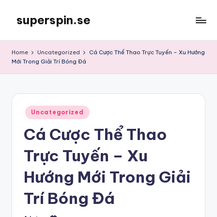
superspin.se
Skip
to
content
Home
Uncategorized
Cá Cược Thể Thao Trực Tuyến – Xu Hướng
Mới Trong Giải Trí Bóng Đá
Posted
Uncategorized
in
Cá Cược Thể Thao
Trực Tuyến – Xu
Hướng Mới Trong Giải
Trí Bóng Đá